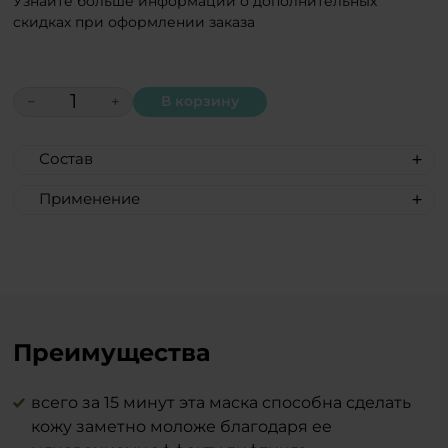
Узнайте больше информации о дополнительных
скидках при оформлении заказа
−
+
В корзину
Состав
Aqua, caprylic/capric triglyceride, aloe
Применение
barbadensis leaf juice, glycerin, pentylene
Наносите маску после тщательного
glycol, polyglyceryl-3 methylglucose
очищения или после пилинга.
distearate, stearyl alcohol, glyceryl
Распределите средство равномерно,
stearate, zinc oxide, tocopherol, sodium
избегая области вокруг глаз.
hyaluronate, xanthan gum, propanediol,
Наслаждайтесь её шелковым
acmella oleracea extract, argania spinosa
прикосновением 15 минут, затем
Преимущества
kernel oil, prunus amygdalus dulcis oil,
смойте теплой водой или удалите
vitis vinifera seed oil, ascorbic acid,
маску мягкой косметической
simmondsia chinensis seed oil, persea
всего за 15 минут эта маска способна сделать
салфеткой.
gratissima oil, bisabolol, dipeptide
кожу заметно моложе благодаря ее
Для равномерного нанесения