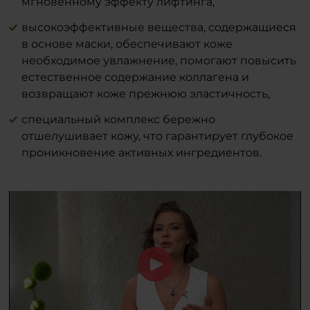
diaminobutyroyl benzylamide diacetate,
мгновенному эффекту лифтинга,
воспользуйтесь косметической
proline, arginine, alanine, serine, rutin,
высокоэффективные вещества, содержащиеся
кисточкой.
lactic acid, parfum.
в основе маски, обеспечивают коже
После маски мы рекомендуем нанести
Производитель:
необходимое увлажнение, помогают повысить
крем BEAUTY для достижения
APLGO GmbH
естественное содержание коллагена и
максимального омолаживающего
Breithauptstr. 5.
возвращают коже прежнюю эластичность,
эффекта.
DE 64404
Bickenbach
Deutschland/Germany
специальный комплекс бережно
Тандем косметики BEAUTY и драже BTY
отшелушивает кожу, что гарантирует глубокое
– инновация, которая перевернет ваше
проникновение активных ингредиентов.
понимание об идеальном домашнем
уходе.