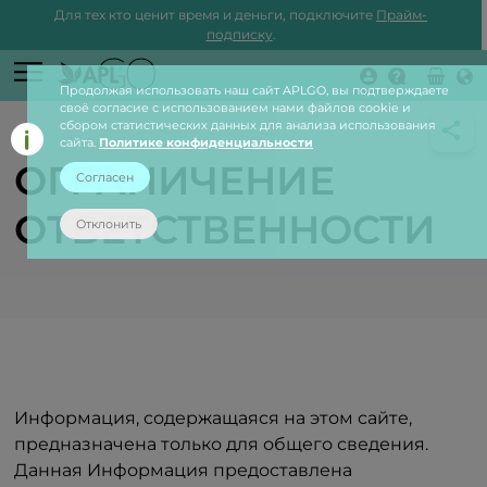
Для тех кто ценит время и деньги, подключите
Прайм-
подписку
.
Продолжая использовать наш сайт APLGO, вы подтверждаете
Войти
своё согласие с использованием нами файлов cookie и
сбором статистических данных для анализа использования
сайта.
Политике конфиденциальности
ОГРАНИЧЕНИЕ
Согласен
ОТВЕТСТВЕННОСТИ
Отклонить
Информация, содержащаяся на этом сайте,
предназначена только для общего сведения.
Данная Информация предоставлена