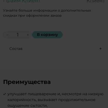
Прайм Клиент
Клиент
Узнайте больше информации о дополнительных
скидках при оформлении заказа
В корзину
−
+
Состав
Хлопья овсяные, фруктоза, кокосовый
жир, лактоза (молочный сахар),
молочный протеин, сливки сухие,
топинамбур пищевой, соль.
Преимущества
улучшает пищеварение и, несмотря на низкую
калорийность, вызывает продолжительное
ощущение сытости,