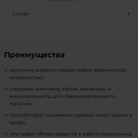
Состав
Хлопья 4 злака (пшеничные, овсяные,
ржаные, ячменные), рисовые шарики,
патока крахмальная карамельная,
масло какао, изюм, ананас цукаты
(ананас, сахар), масло растительное
Преимущества
льняное, концентрат моркови, яблоко
сублимированное ̸ абрикос сушеный ̸
источник энергии перед любой физической
земляника сублимированная ̸ порошок
активностью,
ягод черники, стевиозид (натуральный
подсластитель).
содержат клетчатку, белок, витамины и
макроэлементы для сбалансированного
питания,
способствует снижению уровня холестерина в
крови,
улучшают обмен веществ и работу кишечника,